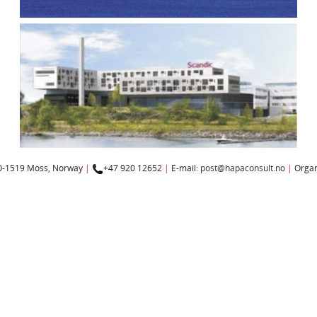
NO-1519 Moss, Norway
|
+47 920 12652
|
E-mail:
post@hapaconsult.no
|
Organ